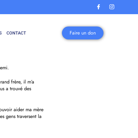
Faire un don
S
CONTACT
demi.
rand frère, il m’a
s a trouvé des
pouvoir aider ma mère
es gens traversent la