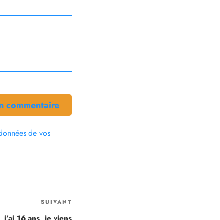
s données de vos
SUIVANT
 j’ai 16 ans, je viens