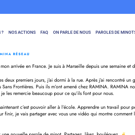
 ?
NOS ACTIONS
FAQ
ON PARLE DE NOUS
PAROLES DE MINOT
MINA RÉSEAU
e mon arrivée en France. Je suis à Marseille depuis une semaine et 
es deux premiers jours, j’ai dormi à la rue. Après j’ai rencontré un g
 Sans Frontières. Puis ils m’ont amené chez RAMINA. RAMINA nou
 je les remercie beaucoup pour ce qu’ils font pour nous.
intenant c’est pouvoir aller à l’école. Apprendre un travail pour 
ur finir, je vais partager avec vous une vidéo qui montre comment l
une nouvelle parole de minot. Partagez, likez, bouléguez.