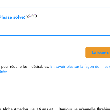
lease solve:
t pour réduire les indésirables.
En savoir plus sur la façon dont le
itées
.
e Alpha Amadou, j’ai 16 ans et
Bonjour, je m’appelle Ibrahim,