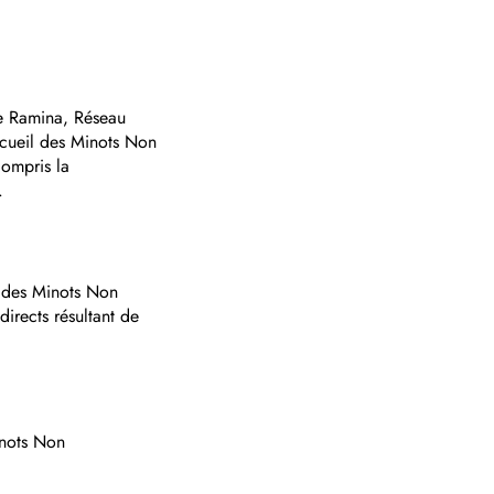
 de Ramina, Réseau
cueil des Minots Non
compris la
.
il des Minots Non
rects résultant de
inots Non