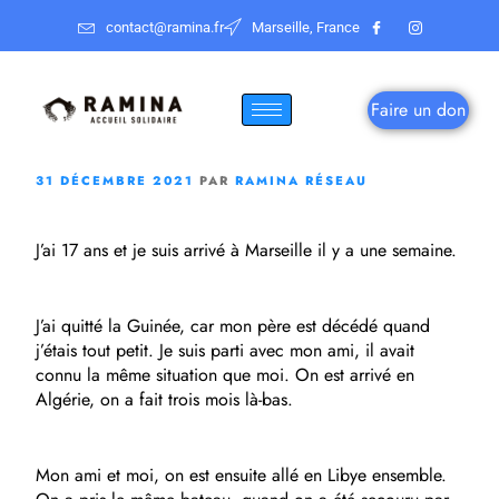
contact@ramina.fr
Marseille, France
Faire un don
31 DÉCEMBRE 2021
PAR
RAMINA RÉSEAU
J’ai 17 ans et je suis arrivé à Marseille il y a une semaine.
J’ai quitté la Guinée, car mon père est décédé quand
j’étais tout petit. Je suis parti avec mon ami, il avait
connu la même situation que moi. On est arrivé en
Algérie, on a fait trois mois là-bas.
Mon ami et moi, on est ensuite allé en Libye ensemble.