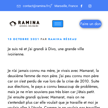
contact@ramina.fr
Marseille, France
Faire un don
15 OCTOBRE 2021
PAR
RAMINA RÉSEAU
Je suis né et j’ai grandi à Divo, une grande ville
ivoirienne.
Je n’ai jamais connu ma mère, je vivais avec Mamarat, la
deuxième femme de mon père. J’ai peu connu mon père
car on s’est perdu de vue lors de la crise de 2010. Suite
aux élections, le pays a connu beaucoup de problèmes,
mais je ne m’en souviens pas très bien car j’étais petit.
J’ai ensuite grandi qu’avec Mamarat, mais on ne
s’entendait plus car elle voulait que je travaille et moi je
voulais aller à l’école. Comme je ne voulais pas travailler