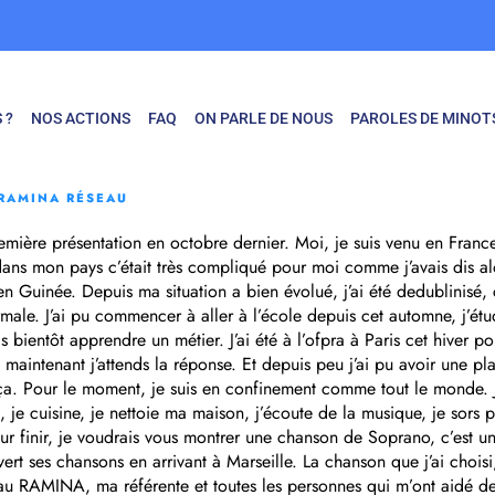
 ?
NOS ACTIONS
FAQ
ON PARLE DE NOUS
PAROLES DE MINOT
RAMINA RÉSEAU
première présentation en octobre dernier. Moi, je suis venu en Franc
ans mon pays c’était très compliqué pour moi comme j’avais dis alor
en Guinée. Depuis ma situation a bien évolué, j’ai été dedublinisé, 
male. J’ai pu commencer à aller à l’école depuis cet automne, j’ét
is bientôt apprendre un métier. J’ai été à l’ofpra à Paris cet hiver 
i, maintenant j’attends la réponse. Et depuis peu j’ai pu avoir une 
 ça. Pour le moment, je suis en confinement comme tout le monde. J
s, je cuisine, je nettoie ma maison, j’écoute de la musique, je sors pr
ur finir, je voudrais vous montrer une chanson de Soprano, c’est un
vert ses chansons en arrivant à Marseille. La chanson que j’ai choisi
au RAMINA, ma référente et toutes les personnes qui m’ont aidé de