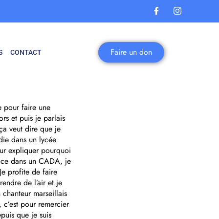
Faire un don
S
CONTACT
e pour faire une
s et puis je parlais
ça veut dire que je
udie dans un lycée
pour expliquer pourquoi
place dans un CADA, je
e profite de faire
endre de l’air et je
 chanteur marseillais
, c’est pour remercier
puis que je suis